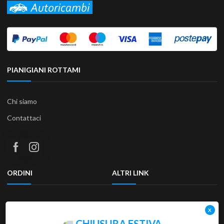
PIANIGIANI ROTTAMI
Chi siamo
Contattaci
ORDINI
ALTRI LINK
Termini e condizioni
Privacy Policy
Resi & Rimborsi
Accessibilità
CHIUSURA ESTIVA