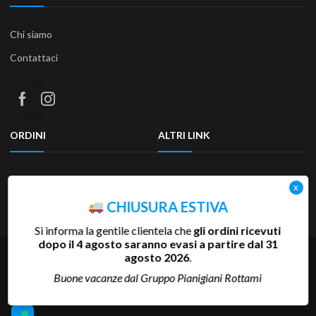
Chi siamo
Contattaci
ORDINI
ALTRI LINK
Termini e condizioni
Privacy Policy
Resi & Rimborsi
Accessibilità
CHIUSURA ESTIVA
Si informa la gentile clientela che
gli ordini ricevuti
dopo il 4 agosto saranno evasi a partire dal 31
agosto 2026
.
Copyright 2025 Pianigiani Rottami Srl | P.Iva 00655510527 | REA
SI-81793 | Cap.Soc. 600.000 €
Buone vacanze dal Gruppo Pianigiani Rottami
Credits:
Akaueb Srls