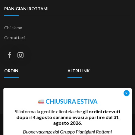
PIANIGIANI ROTTAMI
Chi siamo
Contattaci
ORDINI
ALTRI LINK
Termini e condizioni
Privacy Policy
Resi & Rimborsi
Accessibilità
CHIUSURA ESTIVA
Si informa la gentile clientela che
gli ordini ricevuti
dopo il 4 agosto saranno evasi a partire dal 31
Copyright 2025 Pianigiani Rottami Srl | P.Iva 00655510527 | REA
agosto 2026
.
SI-81793 | Cap.Soc. 600.000 €
Buone vacanze dal Gruppo Pianigiani Rottami