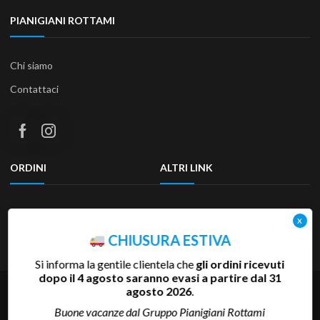
PIANIGIANI ROTTAMI
Chi siamo
Contattaci
ORDINI
ALTRI LINK
Termini e condizioni
Privacy Policy
Resi & Rimborsi
Accessibilità
CHIUSURA ESTIVA
Si informa la gentile clientela che
gli ordini ricevuti
dopo il 4 agosto saranno evasi a partire dal 31
Copyright 2025 Pianigiani Rottami Srl | P.Iva 00655510527 | REA
agosto 2026
.
SI-81793 | Cap.Soc. 600.000 €
Buone vacanze dal Gruppo Pianigiani Rottami