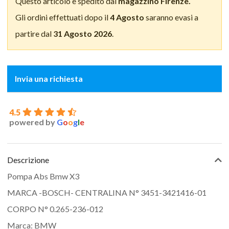
Questo articolo è spedito dal
magazzino Firenze.
Gli ordini effettuati dopo il
4 Agosto
saranno evasi a
partire dal
31 Agosto 2026
.
Invia una richiesta
4.5
powered by
G
o
o
g
l
e
Descrizione
Pompa Abs Bmw X3
MARCA -BOSCH- CENTRALINA N° 3451-3421416-01
CORPO N° 0.265-236-012
Marca: BMW