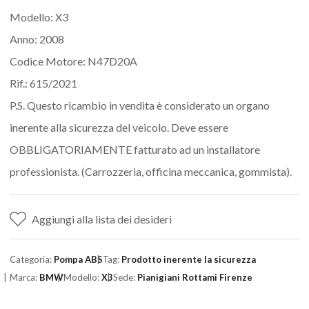
Modello: X3
Anno: 2008
Codice Motore: N47D20A
Rif.: 615/2021
P.S. Questo ricambio in vendita è considerato un organo
inerente alla sicurezza del veicolo. Deve essere
OBBLIGATORIAMENTE fatturato ad un installatore
professionista. (Carrozzeria, officina meccanica, gommista).
Aggiungi alla lista dei desideri
Categoria:
Pompa ABS
Tag:
Prodotto inerente la sicurezza
Marca:
BMW
Modello:
X3
Sede:
Pianigiani Rottami Firenze