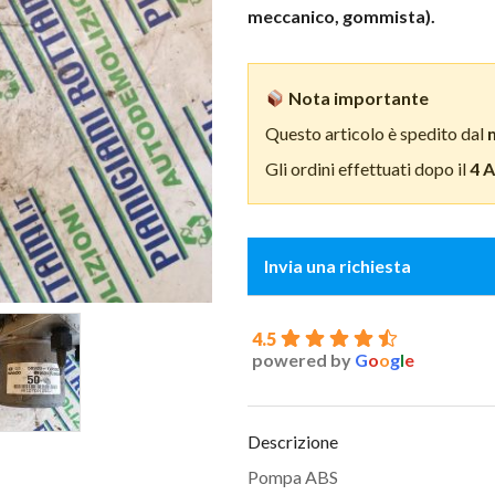
meccanico, gommista).
Nota importante
Questo articolo è spedito dal
Gli ordini effettuati dopo il
4 
Invia una richiesta
4.5
powered by
G
o
o
g
l
e
Descrizione
Pompa ABS