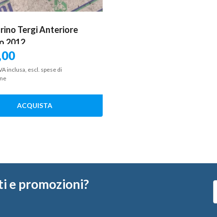
ino Tergi Anteriore
io 2012
,00
VA inclusa, escl. spese di
one
ACQUISTA
ti e promozioni?