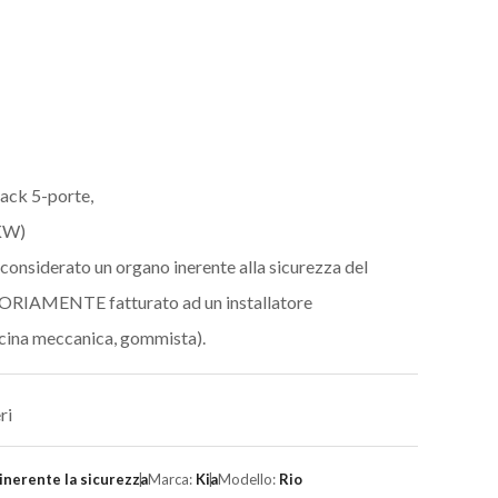
ack 5-porte,
KW)
 considerato un organo inerente alla sicurezza del
ORIAMENTE fatturato ad un installatore
ficina meccanica, gommista).
ri
inerente la sicurezza
Marca:
Kia
Modello:
Rio