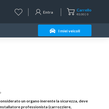
Carrello
Entra
€
0,00
0
I miei veicoli
e
considerato un organo inerente la sicurezza, deve
installatore professionista (carrozziere,