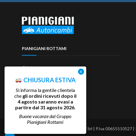
PIANIGIANI ROTTAMI
Chi siamo
Contattaci
CHIUSURA ESTIVA
Si informa la gentile clientela
che
gli ordini ricevuti dopo il
4 agosto saranno evasi a
partire dal 31 agosto 2026
.
Buone vacanze dal Gruppo
Pianigiani Rottami
Copyright 2025 Pianigiani Rottami Srl | P.Iva 00655510527 |