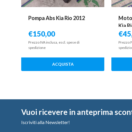
Pompa Abs Kia Rio 2012
Motor
Kia R
€
150,00
€
45
Prezzo IVA inclusa, escl. spese di
Prezzo I
spedizione
spedizi
ACQUISTA
Vuoi ricevere in anteprima scon
Iscriviti alla Newsletter!