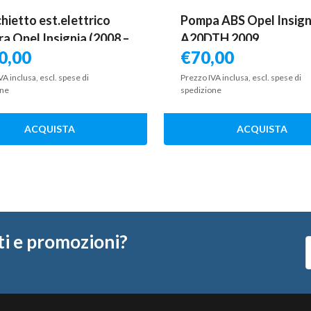
hietto est.elettrico
Pompa ABS Opel Insign
tra Opel Insignia (2008 –
A20DTH 2009
0,00
€
70,00
 2.0 96 KW diesel
9091 A20DTH
VA inclusa, escl. spese di
Prezzo IVA inclusa, escl. spese di
one
spedizione
ACQUISTA
ACQUISTA
ti e promozioni?