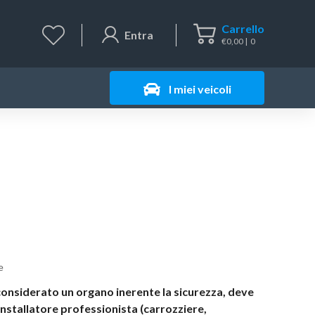
Carrello
Entra
€
0,00
0
I miei veicoli
e
considerato un organo inerente la sicurezza, deve
installatore professionista (carrozziere,