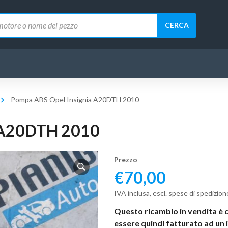
CERCA
Pompa ABS Opel Insignia A20DTH 2010
 A20DTH 2010
Prezzo
€
70,00
IVA inclusa, escl. spese di spedizion
Questo ricambio in vendita è 
essere quindi fatturato ad un 