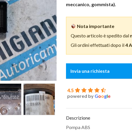
meccanico, gommista).
Nota importante
Questo articolo è spedito dal
Gli ordini effettuati dopo il
4 
Invia una richiesta
4.5
powered by
G
o
o
g
l
e
Descrizione
Pompa ABS