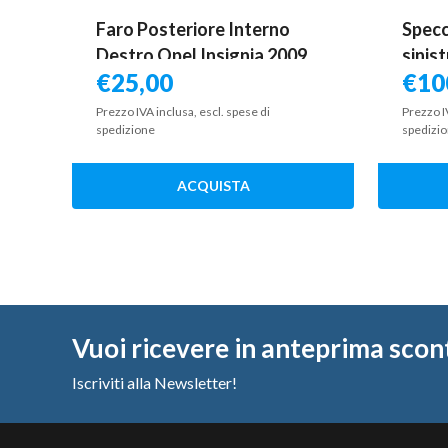
Faro Posteriore Interno
Specc
Destro Opel Insignia 2009
sinis
€
25,00
€
10
2013)
1332
Prezzo IVA inclusa, escl. spese di
Prezzo I
spedizione
spedizi
ACQUISTA
Vuoi ricevere in anteprima scon
Iscriviti alla Newsletter!