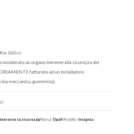
 Kw 160 cv
 considerato un organo inerente alla sicurezza del
ORIAMENTE fatturato ad un installatore
ficina meccanica, gommista).
ri
inerente la sicurezza
Marca:
Opel
Modello:
Insignia