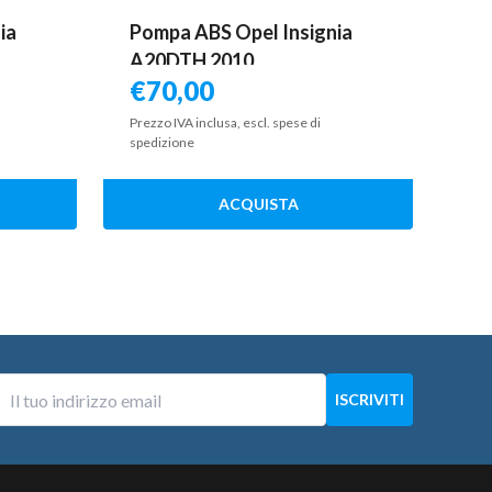
ia
Pompa ABS Opel Insignia
A20DTH 2010
€
70,00
Prezzo IVA inclusa, escl. spese di
spedizione
ACQUISTA