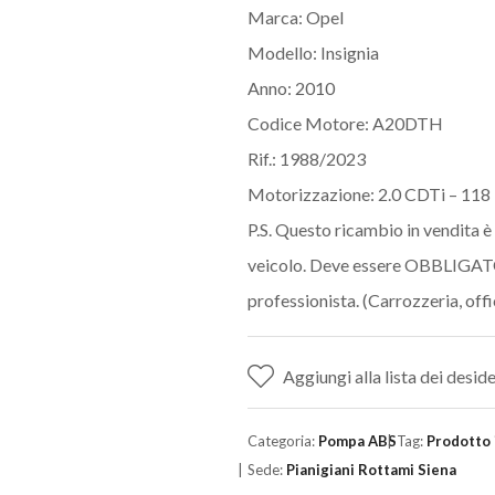
Marca: Opel
Modello: Insignia
Anno: 2010
Codice Motore: A20DTH
Rif.: 1988/2023
Motorizzazione: 2.0 CDTi – 118
P.S. Questo ricambio in vendita è
veicolo. Deve essere OBBLIGAT
professionista. (Carrozzeria, of
Aggiungi alla lista dei deside
Categoria:
Pompa ABS
Tag:
Prodotto 
Sede:
Pianigiani Rottami Siena