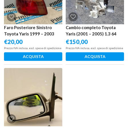
Faro Posteriore Sinistro
Cambio completo Toyota
Toyota Yaris 1999 – 2003
Yaris (2001 – 2005) 1.3 64
KW benzina 303000D030
€
20,00
€
150,00
2SZ FE
Prezzo IVA inclusa, escl. spese di spedizione
Prezzo IVA inclusa, escl. spese di spedizione
ACQUISTA
ACQUISTA