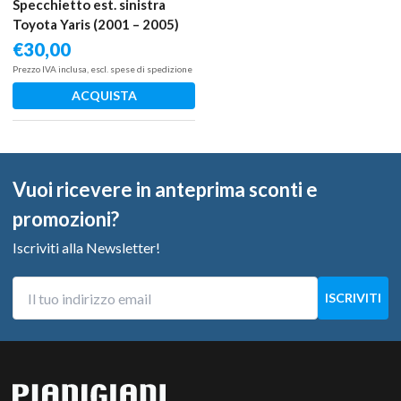
Specchietto est. sinistra
Toyota Yaris (2001 – 2005)
1.0 48 KW benzina
€
30,00
879400D917 1SZ FE
Prezzo IVA inclusa, escl. spese di spedizione
ACQUISTA
Vuoi ricevere in anteprima sconti e
promozioni?
Iscriviti alla Newsletter!