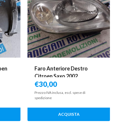
roen
Faro Anteriore Destro
Citroen Saxo 2002
€
30,00
Prezzo IVA inclusa, escl. spese di
spedizione
ACQUISTA