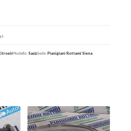
ri
itroen
Modello:
Saxo
Sede:
Pianigiani Rottami Siena