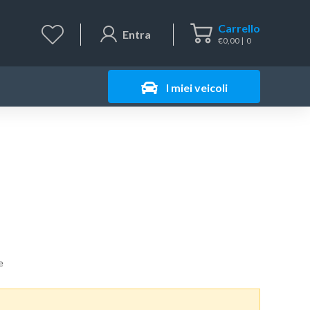
Carrello
Entra
€
0,00
0
I miei veicoli
e