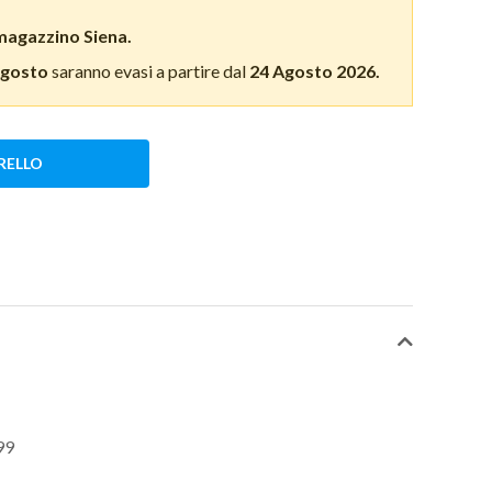
magazzino Siena.
Agosto
saranno evasi a partire dal
24 Agosto 2026.
RELLO
99