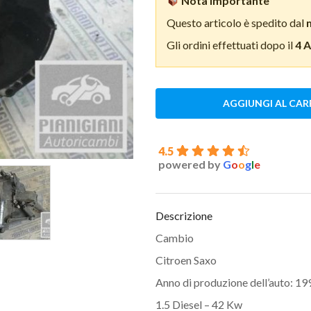
Nota importante
Questo articolo è spedito dal
Gli ordini effettuati dopo il
4 
AGGIUNGI AL CAR
4.5
powered by
G
o
o
g
l
e
Descrizione
Cambio
Citroen Saxo
Anno di produzione dell’auto: 19
1.5 Diesel – 42 Kw