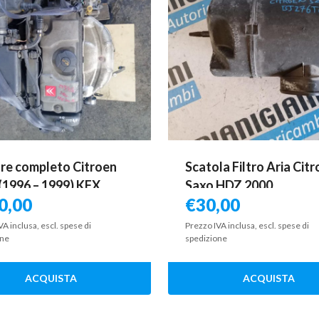
e completo Citroen
Scatola Filtro Aria Cit
(1996 – 1999) KFX
Saxo HDZ 2000
0,00
€
30,00
VA inclusa, escl. spese di
Prezzo IVA inclusa, escl. spese di
one
spedizione
ACQUISTA
ACQUISTA