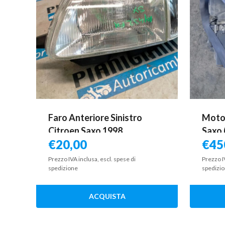
Faro Anteriore Sinistro
Motor
Citroen Saxo 1998
Saxo 
€
20,00
€
45
Prezzo IVA inclusa, escl. spese di
Prezzo I
spedizione
spedizi
ACQUISTA