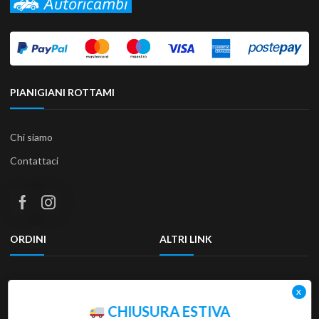
PIANIGIANI ROTTAMI
Chi siamo
Contattaci
ORDINI
ALTRI LINK
Termini e condizioni
Privacy Policy
Resi & Rimborsi
Accessibilità
CHIUSURA ESTIVA