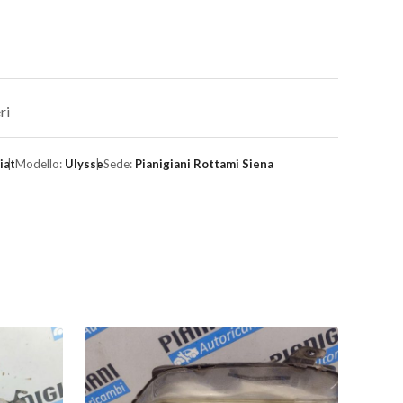
ri
iat
Modello:
Ulysse
Sede:
Pianigiani Rottami Siena