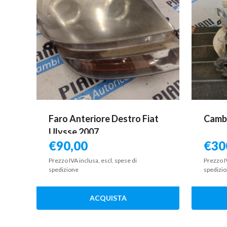
Faro Anteriore Destro Fiat
Cambi
Ulysse 2007
€
90,00
€
30
Prezzo IVA inclusa, escl. spese di
Prezzo I
spedizione
spedizi
ACQUISTA