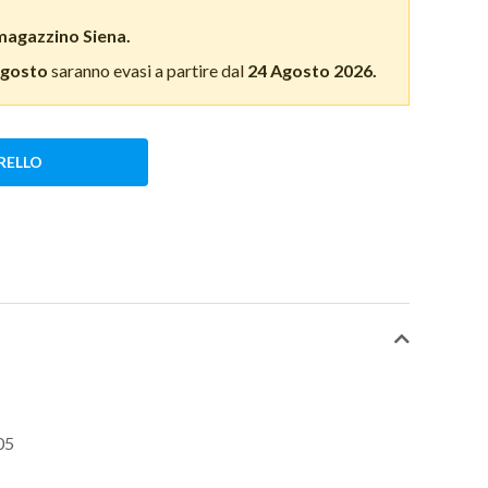
magazzino Siena.
Agosto
saranno evasi a partire dal
24 Agosto 2026.
RELLO
05