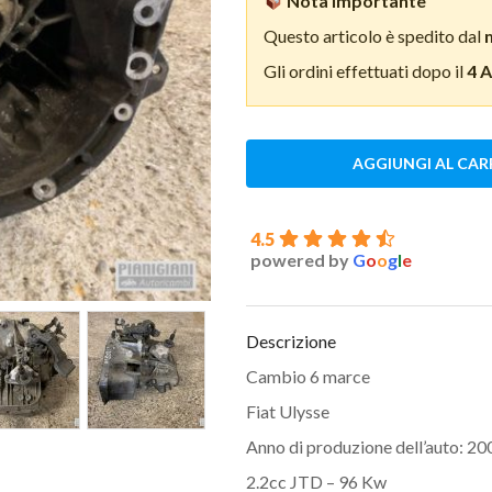
Nota importante
Questo articolo è spedito dal
Gli ordini effettuati dopo il
4 
AGGIUNGI AL CAR
4.5
powered by
G
o
o
g
l
e
Descrizione
Cambio 6 marce
Fiat Ulysse
Anno di produzione dell’auto: 20
2.2cc JTD – 96 Kw