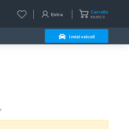
Carrello
Entra
€
0,00
0
I miei veicoli
e