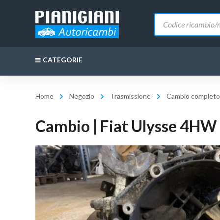
Ricerca
prodotti
CATEGORIE
Home
Negozio
Trasmissione
Cambio completo
Cambio | Fiat Ulysse 4HW