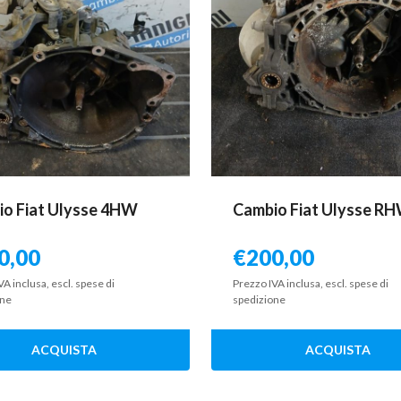
o Fiat Ulysse 4HW
Cambio Fiat Ulysse R
0,00
€
200,00
VA inclusa, escl. spese di
Prezzo IVA inclusa, escl. spese di
one
spedizione
ACQUISTA
ACQUISTA