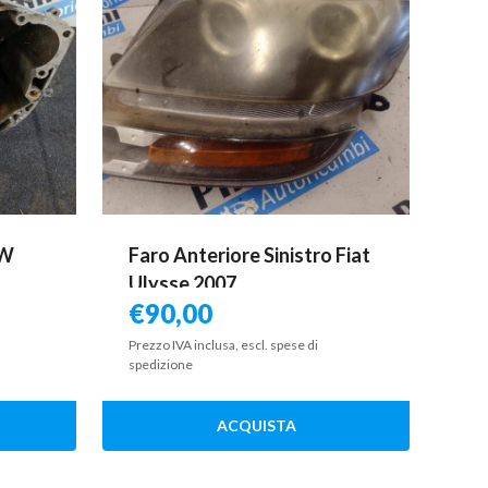
HW
Faro Anteriore Sinistro Fiat
Ulysse 2007
€
90,00
Prezzo IVA inclusa, escl. spese di
spedizione
ACQUISTA