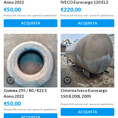
Anno 2022
IVECO Eurocargo 120 EL2
2011
€
50,00
€
220,00
Prezzo IVA inclusa, escl. spese di spedizione
Prezzo IVA inclusa, escl. spese di spedizione
ACQUISTA
ACQUISTA
Gomma 295 / 80 / R22.5
Cisterna Iveco Eurocargo
Anno 2022
150 8.200L 2005
€
50,00
Prezzo IVA inclusa, escl. spese di spedizione
Prezzo IVA inclusa, escl. spese di spedizione
ACQUISTA
ACQUISTA