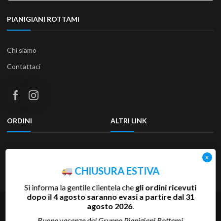
PIANIGIANI ROTTAMI
Chi siamo
Contattaci
ORDINI
ALTRI LINK
Termini e condizioni
Privacy Policy
Resi & Rimborsi
Accessibilità
CHIUSURA ESTIVA
Si informa la gentile clientela che
gli ordini ricevuti
dopo il 4 agosto saranno evasi a partire dal 31
Copyright 2025 Pianigiani Rottami Srl | P.Iva 00655510527 | REA
agosto 2026
.
SI-81793 | Cap.Soc. 600.000 €
Buone vacanze dal Gruppo Pianigiani Rottami