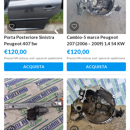
Porta Posteriore Sinistra
Cambio-5 marce Peugeot
Peugeot 407 Sw
207 (2006 – 2009) 1.4 54 KW
benzina KFV
€
120,00
€
120,00
Prezzo IVA inclusa, escl. spese di spedizione
Prezzo IVA inclusa, escl. spese di spedizione
ACQUISTA
ACQUISTA