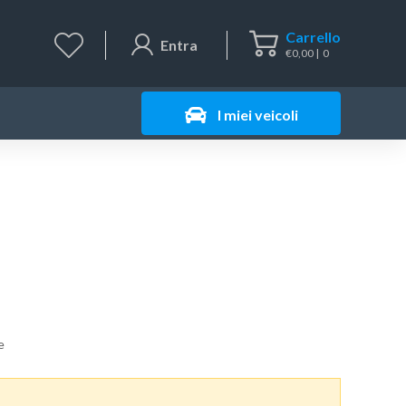
Carrello
Entra
€
0,00
0
I miei veicoli
e