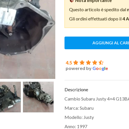
Nota importante
Questo articolo è spedito dal
Gli ordini effettuati dopo il
4 
AGGIUNGI AL CAR
4.5
powered by
G
o
o
g
l
e
Descrizione
Cambio Subaru Justy 4×4 G13B
Marca: Subaru
Modello: Justy
Anno: 1997