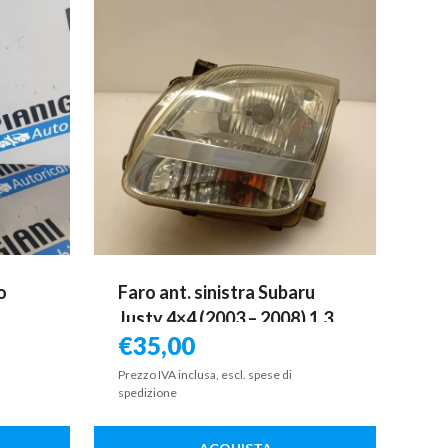
o
Faro ant. sinistra Subaru
Justy 4×4 (2003 – 2008) 1.3
€
35,00
69 KW benzina 3532086G10
M13A
Prezzo IVA inclusa, escl. spese di
spedizione