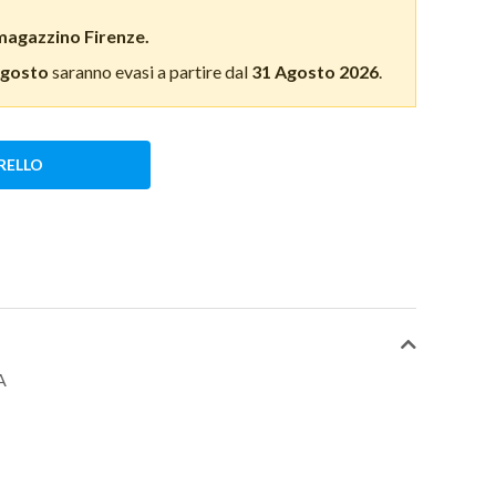
magazzino Firenze.
Agosto
saranno evasi a partire dal
31 Agosto 2026
.
RELLO
A