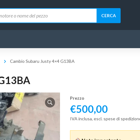
CERCA
Cambio Subaru Justy 4×4 G13BA
 G13BA
Prezzo
€
500,00
IVA inclusa, escl. spese di spedizion