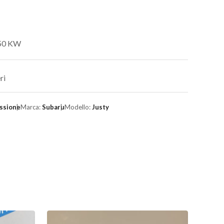
 50 KW
ri
ssione
Marca:
Subaru
Modello:
Justy