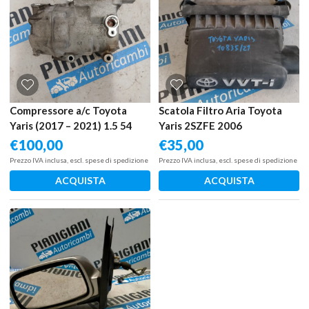
Compressore a/c Toyota
Scatola Filtro Aria Toyota
Yaris (2017 – 2021) 1.5 54
Yaris 2SZFE 2006
KW 8837015010 1NZ
€
100,00
€
35,00
Prezzo IVA inclusa, escl. spese di spedizione
Prezzo IVA inclusa, escl. spese di spedizione
ACQUISTA
ACQUISTA