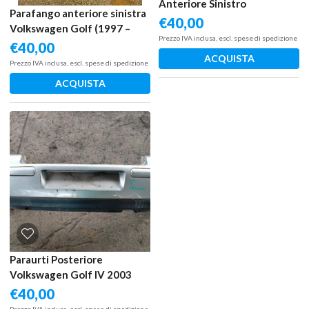
Anteriore Sinistro
Parafango anteriore sinistra
Volkswagen Golf VI 2011
€
40,00
Volkswagen Golf (1997 –
Prezzo IVA inclusa, escl. spese di spedizione
2006) 1.6 77 KW benzina
€
40,00
1J0821021 AUS
ACQUISTA
Prezzo IVA inclusa, escl. spese di spedizione
ACQUISTA
Paraurti Posteriore
Volkswagen Golf IV 2003
€
40,00
Prezzo IVA inclusa, escl. spese di spedizione