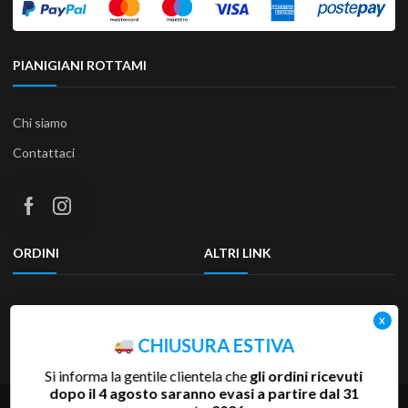
PIANIGIANI ROTTAMI
Chi siamo
Contattaci
ORDINI
ALTRI LINK
Termini e condizioni
Privacy Policy
Resi & Rimborsi
Accessibilità
CHIUSURA ESTIVA
Si informa la gentile clientela che
gli ordini ricevuti
dopo il 4 agosto saranno evasi a partire dal 31