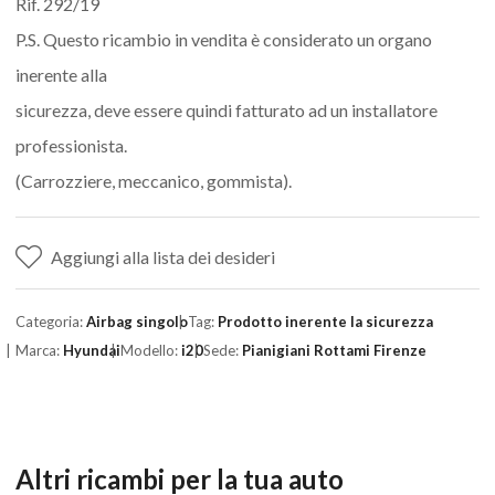
Rif. 292/19
P.S. Questo ricambio in vendita è considerato un organo
inerente alla
sicurezza, deve essere quindi fatturato ad un installatore
professionista.
(Carrozziere, meccanico, gommista).
Aggiungi alla lista dei desideri
Categoria:
Airbag singolo
Tag:
Prodotto inerente la sicurezza
Marca:
Hyundai
Modello:
i20
Sede:
Pianigiani Rottami Firenze
Altri ricambi per la tua auto