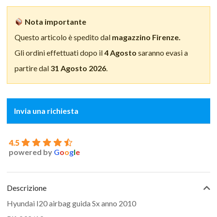
Nota importante
Questo articolo è spedito dal
magazzino Firenze.
Gli ordini effettuati dopo il
4 Agosto
saranno evasi a
partire dal
31 Agosto 2026
.
Invia una richiesta
4.5
powered by
G
o
o
g
l
e
Descrizione
Hyundai I20 airbag guida Sx anno 2010