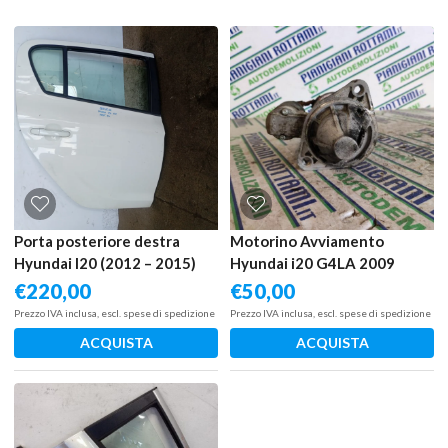
Porta posteriore destra
Motorino Avviamento
Hyundai I20 (2012 – 2015)
Hyundai i20 G4LA 2009
1.3 63 KW benzina
€
220,00
€
50,00
770041J010 G4LA
Prezzo IVA inclusa, escl. spese di spedizione
Prezzo IVA inclusa, escl. spese di spedizione
ACQUISTA
ACQUISTA