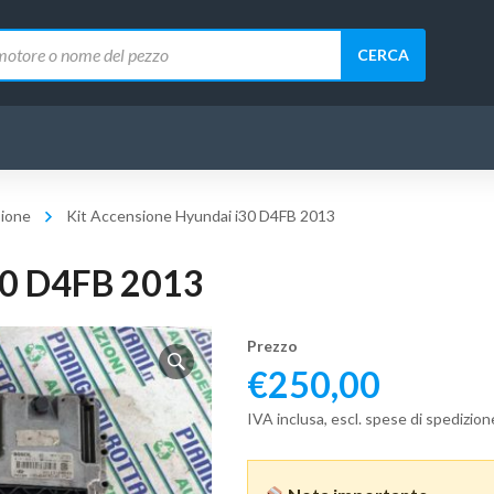
CERCA
sione
Kit Accensione Hyundai i30 D4FB 2013
30 D4FB 2013
Prezzo
€
250,00
IVA inclusa, escl. spese di spedizion