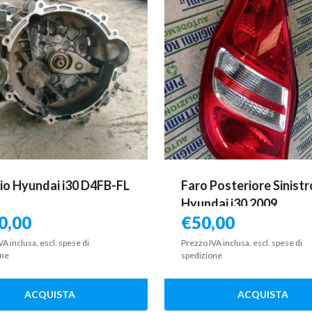
o Hyundai i30 D4FB-FL
Faro Posteriore Sinistr
Hyundai i30 2009
0,00
€
50,00
VA inclusa, escl. spese di
Prezzo IVA inclusa, escl. spese di
one
spedizione
ACQUISTA
ACQUISTA