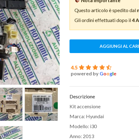
Nota importante
Questo articolo è spedito dal
Gli ordini effettuati dopo il
4 
AGGIUNGI AL CAR
4.5
powered by
G
o
o
g
l
e
Descrizione
Kit accensione
Marca: Hyundai
Modello: i30
Anno: 2013