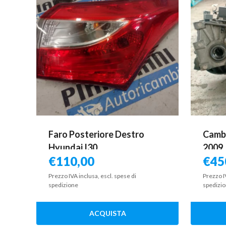
Faro Posteriore Destro
Cambi
Hyundai I30
2009
€
110,00
€
45
Prezzo IVA inclusa, escl. spese di
Prezzo I
spedizione
spedizi
ACQUISTA