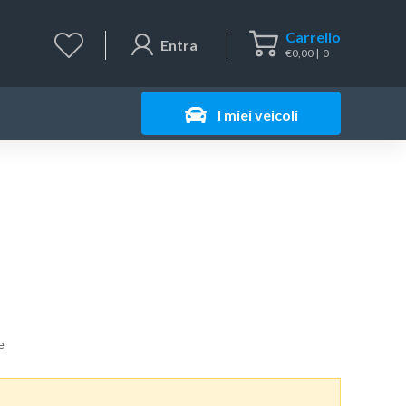
Carrello
Entra
€
0,00
0
I miei veicoli
e