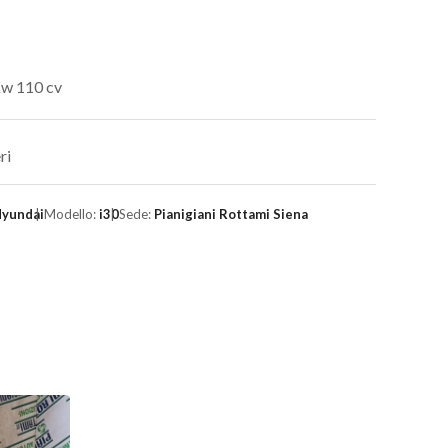
Kw 110 cv
ri
yundai
Modello:
i30
Sede:
Pianigiani Rottami Siena