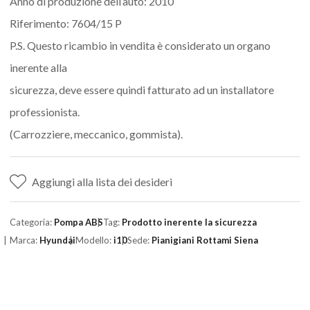
Anno di produzione dell’auto: 2010
Riferimento: 7604/15 P
P.S. Questo ricambio in vendita è considerato un organo
inerente alla
sicurezza, deve essere quindi fatturato ad un installatore
professionista.
(Carrozziere, meccanico, gommista).
Aggiungi alla lista dei desideri
Categoria:
Pompa ABS
Tag:
Prodotto inerente la sicurezza
Marca:
Hyundai
Modello:
i10
Sede:
Pianigiani Rottami Siena