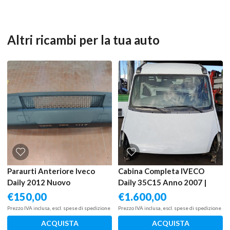
Altri ricambi per la tua auto
Paraurti Anteriore Iveco
Cabina Completa IVECO
Daily 2012 Nuovo
Daily 35C15 Anno 2007 |
Aftermarket
SOLO PER RITIRO IN SEDE
€
150,00
€
1.600,00
Prezzo IVA inclusa, escl. spese di spedizione
Prezzo IVA inclusa, escl. spese di spedizione
ACQUISTA
ACQUISTA