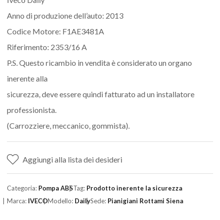
Anno di produzione dell’auto: 2013
Codice Motore: F1AE3481A
Riferimento: 2353/16 A
P.S. Questo ricambio in vendita è considerato un organo
inerente alla
sicurezza, deve essere quindi fatturato ad un installatore
professionista.
(Carrozziere, meccanico, gommista).
Aggiungi alla lista dei desideri
Categoria:
Pompa ABS
Tag:
Prodotto inerente la sicurezza
Marca:
IVECO
Modello:
Daily
Sede:
Pianigiani Rottami Siena