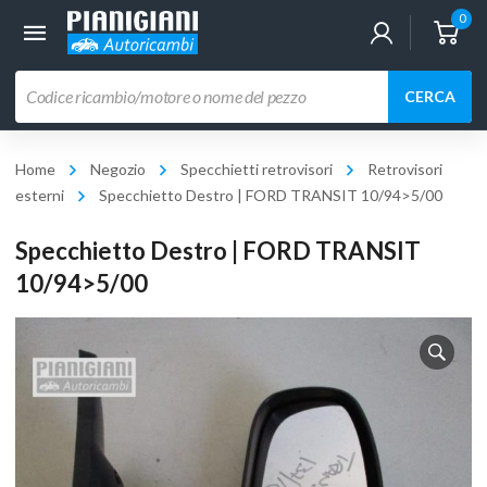
0
Ricerca
CERCA
prodotti
Home
Negozio
Specchietti retrovisori
Retrovisori
esterni
Specchietto Destro | FORD TRANSIT 10/94>5/00
Specchietto Destro | FORD TRANSIT
10/94>5/00