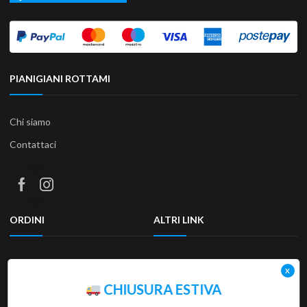
PIANIGIANI ROTTAMI
Chi siamo
Contattaci
ORDINI
ALTRI LINK
Termini e condizioni
Privacy Policy
Resi & Rimborsi
Accessibilità
CHIUSURA ESTIVA