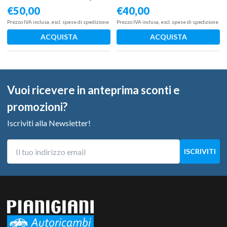
– 2011) 1.9 110 KW diesel
€
50,00
€
40,00
156093440 937A5000
Prezzo IVA inclusa, escl. spese di spedizione
Prezzo IVA inclusa, escl. spese di spedizione
ACQUISTA
ACQUISTA
Vuoi ricevere in anteprima sconti e
promozioni?
Iscriviti alla Newsletter!