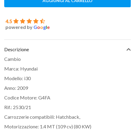
AGGIUNGI AL CARRELLO
4.5
powered by
G
o
o
g
l
e
Descrizione
Cambio
Marca: Hyundai
Modello: i30
Anno: 2009
Codice Motore: G4FA
Rif.: 2530/21
Carrozzerie compatibili: Hatchback,
Motorizzazione: 1.4 MT (109 cv) (80 KW)