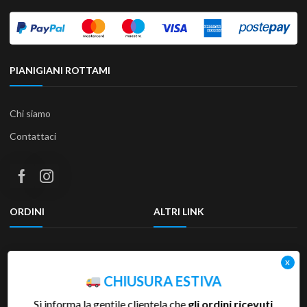
PIANIGIANI ROTTAMI
Chi siamo
Contattaci
ORDINI
ALTRI LINK
Termini e condizioni
Privacy Policy
Resi & Rimborsi
Accessibilità
CHIUSURA ESTIVA
Si informa la gentile clientela che
gli ordini ricevuti