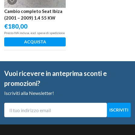
Cambio completo Seat Ibiza
(2001 – 2009) 1.4 55 KW
diesel 02R300040G AMF
€
180,00
Prezzo IVA inclusa, escl. spese di spedizione
ACQUISTA
Vuoi ricevere in anteprima sconti e
promozioni?
Iscriviti alla Newsletter!