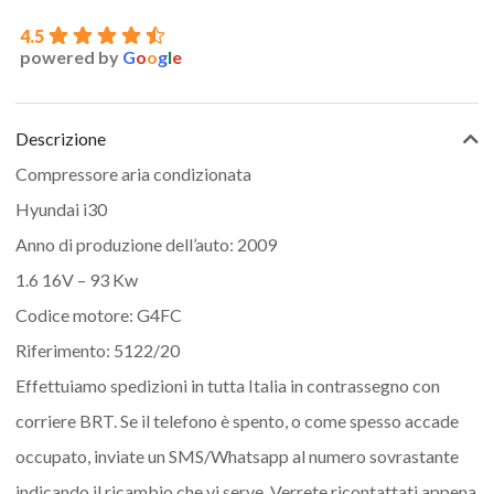
4.5
powered by
G
o
o
g
l
e
Descrizione
Compressore aria condizionata
Hyundai i30
Anno di produzione dell’auto: 2009
1.6 16V – 93 Kw
Codice motore: G4FC
Riferimento: 5122/20
Effettuiamo spedizioni in tutta Italia in contrassegno con
corriere BRT. Se il telefono è spento, o come spesso accade
occupato, inviate un SMS/Whatsapp al numero sovrastante
indicando il ricambio che vi serve. Verrete ricontattati appena