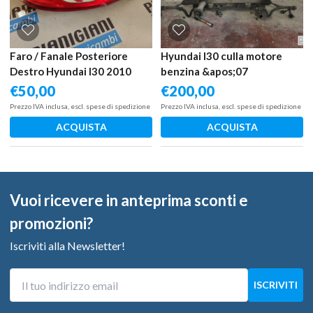
Faro / Fanale Posteriore
Hyundai I30 culla motore
Destro Hyundai I30 2010
benzina &apos;07
€
50,00
€
200,00
Prezzo IVA inclusa, escl. spese di spedizione
Prezzo IVA inclusa, escl. spese di spedizione
ACQUISTA
ACQUISTA
Vuoi ricevere in anteprima sconti e
promozioni?
Iscriviti alla Newsletter!