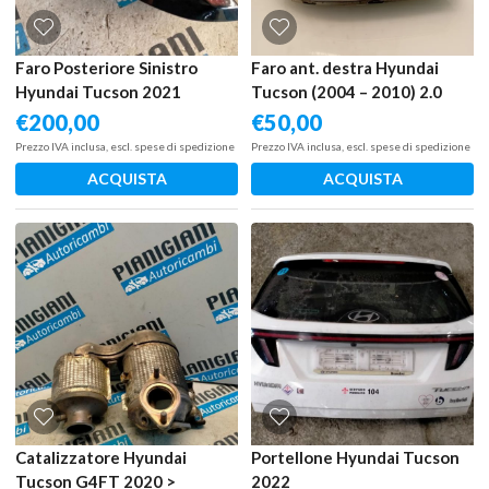
Faro Posteriore Sinistro
Faro ant. destra Hyundai
Hyundai Tucson 2021
Tucson (2004 – 2010) 2.0
104 KW 921042E022 G4GC
€
200,00
€
50,00
Prezzo IVA inclusa, escl. spese di spedizione
Prezzo IVA inclusa, escl. spese di spedizione
ACQUISTA
ACQUISTA
Catalizzatore Hyundai
Portellone Hyundai Tucson
Tucson G4FT 2020 >
2022