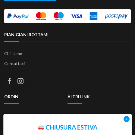
PIANIGIANI ROTTAMI
Chi siamo
Contattaci
ORDINI
ALTRI LINK
Termini e condizioni
Privacy Policy
Resi & Rimborsi
Accessibilità
CHIUSURA ESTIVA