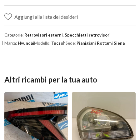
Aggiungi alla lista dei desideri
Categorie:
Retrovisori esterni
,
Specchietti retrovisori
Marca:
Hyundai
Modello:
Tucson
Sede:
Pianigiani Rottami Siena
Altri ricambi per la tua auto